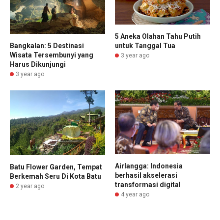
5 Aneka Olahan Tahu Putih
untuk Tanggal Tua
Bangkalan: 5 Destinasi
Wisata Tersembunyi yang
3 year ago
Harus Dikunjungi
3 year ago
Airlangga: Indonesia
Batu Flower Garden, Tempat
berhasil akselerasi
Berkemah Seru Di Kota Batu
transformasi digital
2 year ago
4 year ago