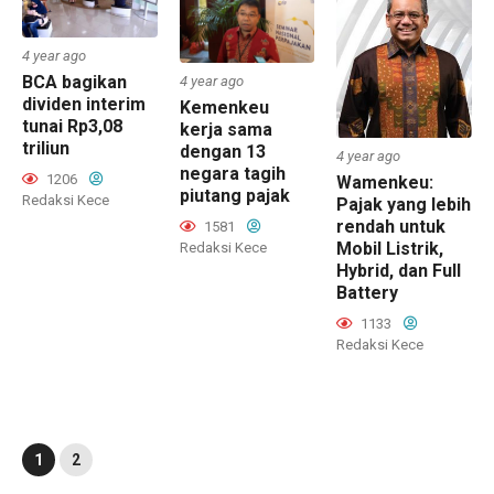
4 year ago
BCA bagikan
4 year ago
dividen interim
Kemenkeu
tunai Rp3,08
kerja sama
triliun
dengan 13
4 year ago
negara tagih
1206
Wamenkeu:
piutang pajak
Redaksi Kece
Pajak yang lebih
rendah untuk
1581
Mobil Listrik,
Redaksi Kece
Hybrid, dan Full
Battery
1133
Redaksi Kece
1
2