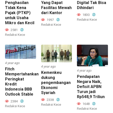
Penghasilan
Yang Dapat
Digital Tak Bisa
Tidak Kena
Fasilitas Mewah
Dihindari
Pajak (PTKP)
dari Kantor
1830
untuk Usaha
Redaksi Kece
1997
Mikro dan Kecil
Redaksi Kece
2581
Redaksi Kece
4 year ago
4 year ago
Fitch
4 year ago
Kemenkeu
Mempertahankan
Pendapatan
dukung
Peringkat
Negara Naik,
pengembangan
Kredit
Defisit APBN
Ekonomi
Indonesia BBB
Turun jadi
Syariah
Outlook Stable
Rp548,9 Triliun
2338
2384
1648
Redaksi Kece
Redaksi Kece
Redaksi Kece