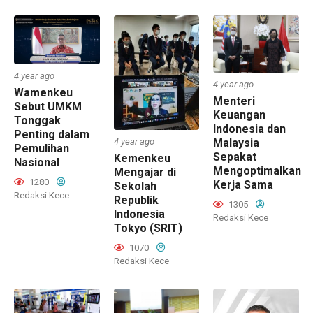
4 year ago
4 year ago
Wamenkeu
Menteri
Sebut UMKM
Keuangan
Tonggak
Indonesia dan
Penting dalam
4 year ago
Malaysia
Pemulihan
Sepakat
Kemenkeu
Nasional
Mengoptimalkan
Mengajar di
1280
Kerja Sama
Sekolah
Redaksi Kece
Republik
1305
Indonesia
Redaksi Kece
Tokyo (SRIT)
1070
Redaksi Kece