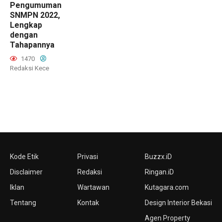
Pengumuman
SNMPN 2022,
Lengkap
dengan
Tahapannya
1470
Redaksi Kece
Kode Etik
Privasi
Buzzx.iD
Disclaimer
Redaksi
Ringan.iD
Iklan
Wartawan
Kutagara.com
Tentang
Kontak
Design Interior Bekasi
Agen Property