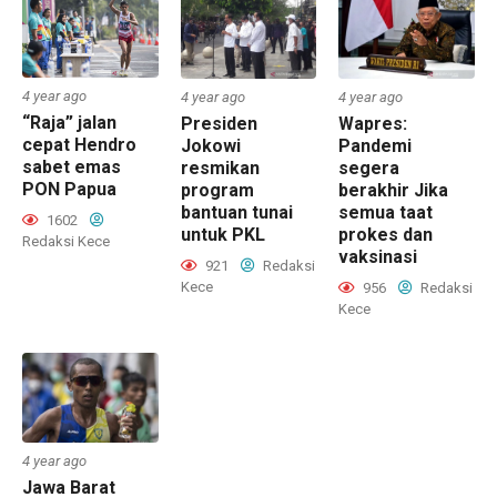
4 year ago
4 year ago
4 year ago
“Raja” jalan
Presiden
Wapres:
cepat Hendro
Jokowi
Pandemi
sabet emas
resmikan
segera
PON Papua
program
berakhir Jika
bantuan tunai
semua taat
1602
untuk PKL
prokes dan
Redaksi Kece
vaksinasi
921
Redaksi
Kece
956
Redaksi
Kece
4 year ago
Jawa Barat