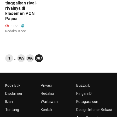
tinggalkan rival-
rivalnya di
klasemen PON
Papua
1165
Redaksi Kece
1
…
385
386
387
Kode Etik
Privasi
Buzzx.iD
Disclaimer
Redaksi
Ringan.iD
Iklan
Wartawan
Kutagara.com
Tentang
Kontak
Design Interior Bekasi