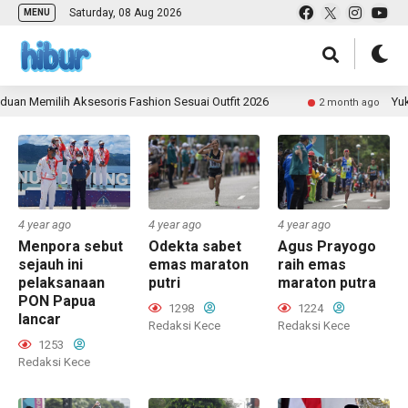
Saturday, 08 Aug 2026
MENU
an Memilih Aksesoris Fashion Sesuai Outfit 2026
Yuk J
2 month ago
4 year ago
4 year ago
4 year ago
Menpora sebut
Odekta sabet
Agus Prayogo
sejauh ini
emas maraton
raih emas
pelaksanaan
putri
maraton putra
PON Papua
1298
1224
lancar
Redaksi Kece
Redaksi Kece
1253
Redaksi Kece