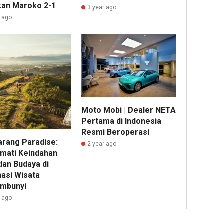
kan Maroko 2-1
3 year ago
r ago
Moto Mobi | Dealer NETA
Pertama di Indonesia
Resmi Beroperasi
arang Paradise:
2 year ago
mati Keindahan
dan Budaya di
nasi Wisata
mbunyi
r ago