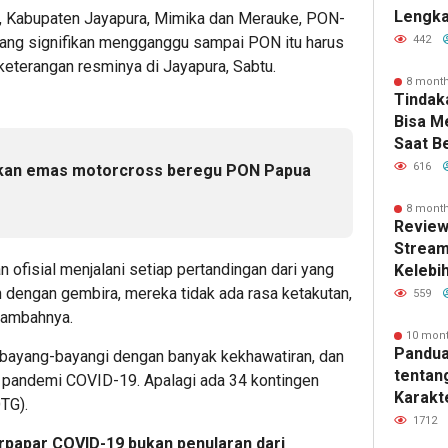
Lengka
ura, Kabupaten Jayapura, Mimika dan Merauke, PON-
Kebutu
442
al yang signifikan mengganggu sampai PON itu harus
keterangan resminya di Jayapura, Sabtu.
8 mont
Tindak
Bisa 
Saat B
616
kan emas motorcross beregu PON Papua
8 mont
Review
Stream
an ofisial menjalani setiap pertandingan dari yang
Kelebi
dan Fi
dengan gembira, mereka tidak ada rasa ketakutan,
559
 tambahnya.
10 mon
Pandua
ayang-bayangi dengan banyak kekhawatiran, dan
tentan
h pandemi COVID-19. Apalagi ada 34 kontingen
Karakte
TG).
dan Ma
1712
rpapar COVID-19 bukan penularan dari