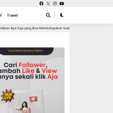
f
Travel
yang Bisa Membahayakan Saat Berkendara?
Review Leng
8 month ago