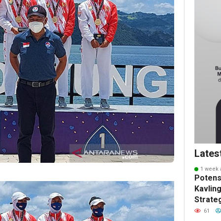
Lates
1 week 
Potens
Kavling
Strate
Masa 
61