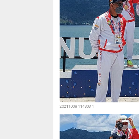
20211008 114803 1