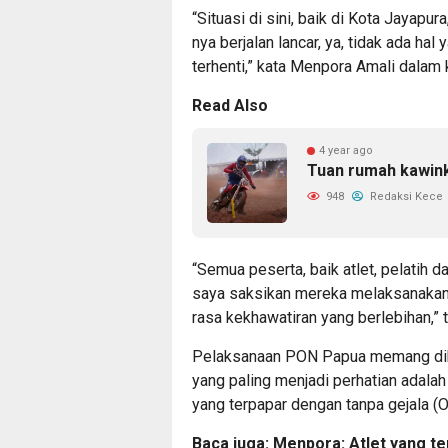
“Situasi di sini, baik di Kota Jayap
nya berjalan lancar, ya, tidak ada h
terhenti,” kata Menpora Amali dalam 
Read Also
4 year ago
Tuan rumah kawin
948
Redaksi Kece
“Semua peserta, baik atlet, pelatih d
saya saksikan mereka melaksanakan 
rasa kekhawatiran yang berlebihan,”
Pelaksanaan PON Papua memang dib
yang paling menjadi perhatian adala
yang terpapar dengan tanpa gejala (O
Baca juga:
Menpora: Atlet yang te