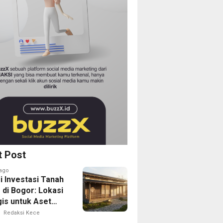
t Post
ago
i Investasi Tanah
 di Bogor: Lokasi
gis untuk Aset
Depan
Redaksi Kece