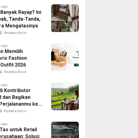
h ago
Banyak Rayap? Ini
ab, Tanda-Tanda,
ra Mengatasinya
Redaksi Kece
h ago
n Memilih
ris Fashion
Outfit 2026
Redaksi Kece
h ago
i Kontributor
d dan Bagikan
 Perjalananmu ke
Banyak Pembaca
Redaksi Kece
h ago
Tas untuk Retail
erusahaan: Solusi