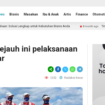
ews
Bisnis
Masakan
Ibu & Anak
Artis
Finance
Otomoti
ngkap untuk Kebutuhan Bisnis Anda
Tindakan Apa Saja 
8 month ago
ejauh ini pelaksanaan
ar
1252
Redaksi Kece