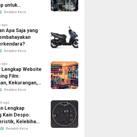
p untuk
han Bisnis Anda
Redaksi Kece
h ago
an Apa Saja yang
Membahayakan
erkendara?
Redaksi Kece
h ago
 Lengkap Website
ing Film:
han, Kekurangan,
tur Unggulan
Redaksi Kece
th ago
n Lengkap
g Kain Despo:
ristik, Kelebihan,
nfaatnya
Redaksi Kece