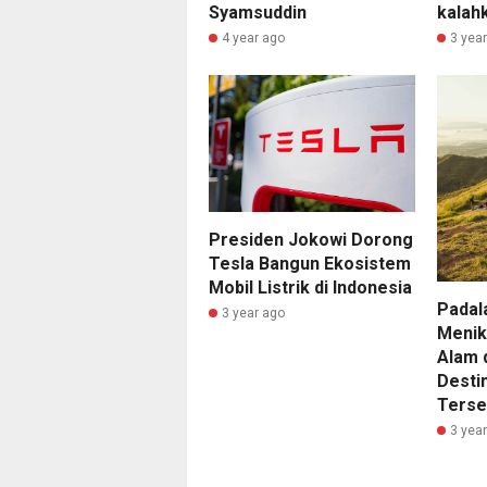
Syamsuddin
kalah
4 year ago
3 yea
Presiden Jokowi Dorong
Tesla Bangun Ekosistem
Mobil Listrik di Indonesia
Padal
3 year ago
Menik
Alam 
Desti
Terse
3 yea