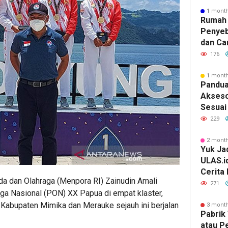
1 mont
Rumah 
Penyeb
dan Ca
176
1 mont
Pandua
Akseso
Sesuai 
229
2 mont
Yuk Jad
ULAS.i
Cerita
a dan Olahraga (Menpora RI) Zainudin Amali
Lebih 
271
a Nasional (PON) XX Papua di empat klaster,
 Kabupaten Mimika dan Merauke sejauh ini berjalan
3 mont
Pabrik 
atau P