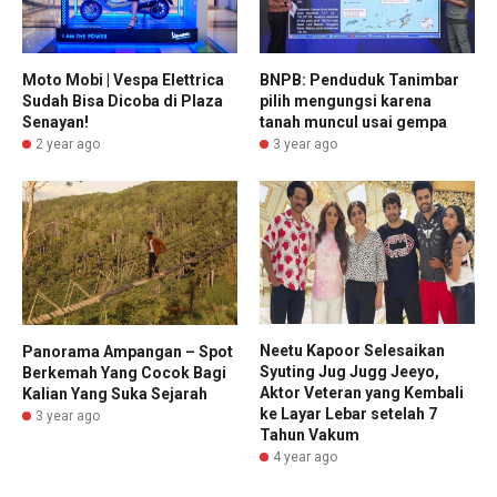
Moto Mobi | Vespa Elettrica
BNPB: Penduduk Tanimbar
Sudah Bisa Dicoba di Plaza
pilih mengungsi karena
Senayan!
tanah muncul usai gempa
2 year ago
3 year ago
Neetu Kapoor Selesaikan
Panorama Ampangan – Spot
Syuting Jug Jugg Jeeyo,
Berkemah Yang Cocok Bagi
Aktor Veteran yang Kembali
Kalian Yang Suka Sejarah
ke Layar Lebar setelah 7
3 year ago
Tahun Vakum
4 year ago