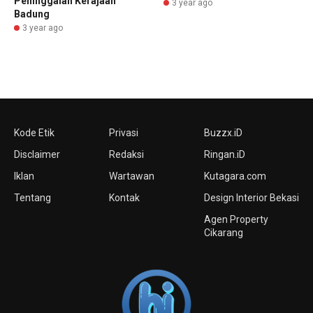
Peninggalan Kerajaan
3 year ago
Badung
3 year ago
Kode Etik
Privasi
Buzzx.iD
Disclaimer
Redaksi
Ringan.iD
Iklan
Wartawan
Kutagara.com
Tentang
Kontak
Design Interior Bekasi
Agen Property
Cikarang