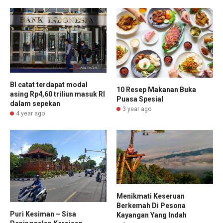
BI catat terdapat modal
10 Resep Makanan Buka
asing Rp4,60 triliun masuk RI
Puasa Spesial
dalam sepekan
3 year ago
4 year ago
Menikmati Keseruan
Berkemah Di Pesona
Puri Kesiman – Sisa
Kayangan Yang Indah