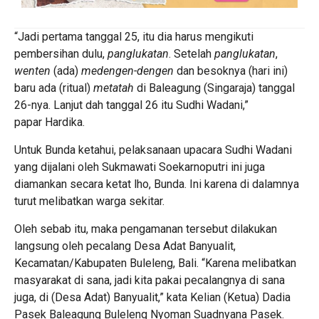
“Jadi pertama tanggal 25, itu dia harus mengikuti
pembersihan dulu,
panglukatan
. Setelah
panglukatan
,
wenten
(ada)
medengen-dengen
dan besoknya (hari ini)
baru ada (ritual)
metatah
di Baleagung (Singaraja) tanggal
26-nya. Lanjut dah tanggal 26 itu Sudhi Wadani,”
papar Hardika.
Untuk Bunda ketahui, pelaksanaan upacara Sudhi Wadani
yang dijalani oleh
Sukmawati Soekarnoputri
ini juga
diamankan secara ketat lho, Bunda. Ini karena di dalamnya
turut melibatkan warga sekitar.
Oleh sebab itu, maka pengamanan tersebut dilakukan
langsung oleh pecalang Desa Adat Banyualit,
Kecamatan/Kabupaten Buleleng, Bali. “Karena melibatkan
masyarakat di sana, jadi kita pakai pecalangnya di sana
juga, di (Desa Adat) Banyualit,” kata Kelian (Ketua) Dadia
Pasek Baleagung Buleleng Nyoman Suadnyana Pasek.