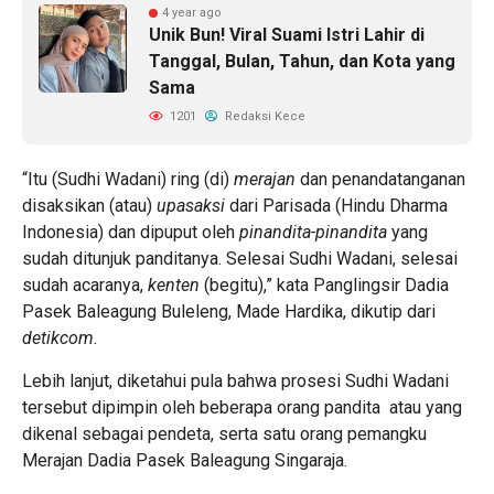
4 year ago
Unik Bun! Viral Suami Istri Lahir di
Tanggal, Bulan, Tahun, dan Kota yang
Sama
1201
Redaksi Kece
“Itu (Sudhi Wadani) ring (di)
merajan
dan penandatanganan
disaksikan (atau)
upasaksi
dari Parisada (Hindu Dharma
Indonesia) dan dipuput oleh
pinandita-pinandita
yang
sudah ditunjuk panditanya. Selesai Sudhi Wadani, selesai
sudah acaranya,
kenten
(begitu),” kata Panglingsir Dadia
Pasek Baleagung Buleleng, Made Hardika, dikutip dari
detikcom.
Lebih lanjut, diketahui pula bahwa prosesi Sudhi Wadani
tersebut dipimpin oleh beberapa orang pandita atau yang
dikenal sebagai pendeta, serta satu orang pemangku
Merajan Dadia Pasek Baleagung Singaraja.