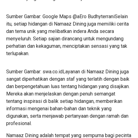
Sumber Gambar: Google Maps @aEro BudhyterraniSelain
itu, setiap hidangan di Namaaz Dining juga memiliki cerita
dan tema unik yang melibatkan indera Anda secara
menyeluruh. Setiap sajian dirancang untuk mengundang
perhatian dan kekaguman, menciptakan sensasi yang tak
terlupakan.
Sumber Gambar: swa.co.idLayanan di Namaaz Dining juga
sangat diperhatikan dengan staf yang terlatih dengan baik
dan berpengetahuan luas tentang hidangan yang disajikan.
Mereka akan menjelaskan dengan penuh semangat
tentang inspirasi di balik setiap hidangan, memberikan
informasi mengenai bahan-bahan dan teknik yang
digunakan, serta menjawab pertanyaan dengan ramah dan
profesional.
Namaaz Dining adalah tempat yang sempurna bagi pecinta