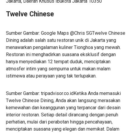
Jakarta, Daerah Khusus Ibukota Jakarta 10350
Twelve Chinese
Sumber Gambar: Google Maps @Chris SGTwelve Chinese
Dining adalah salah satu restoran unik di Jakarta yang
menawarkan pengalaman kuliner Tionghoa yang mewah.
Restoran ini menghadirkan suasana eksklusif dengan
hanya menyediakan 12 tempat duduk, menciptakan
atmosfer intim yang sempurna untuk makan malam
istimewa atau perayaan yang tak terlupakan.
Sumber Gambar: tripadvisor.co.idKetika Anda memasuki
Twelve Chinese Dining, Anda akan langsung merasakan
kemewahan dan keanggunan yang terpancar dari desain
interior restoran. Setiap detail dirancang dengan penuh
perhatian, mulai dari perabotan hingga pencahayaan,
menciptakan suasana yang elegan dan memikat. Dalam