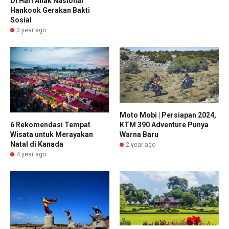
Di Hari Anak Nasional
Hankook Gerakan Bakti
Sosial
3 year ago
Moto Mobi | Persiapan 2024,
6 Rekomendasi Tempat
KTM 390 Adventure Punya
Wisata untuk Merayakan
Warna Baru
Natal di Kanada
2 year ago
4 year ago