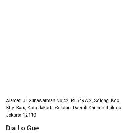
Alamat
:
Jl. Gunawarman No.42, RT.5/RW.2, Selong, Kec.
Kby. Baru, Kota Jakarta Selatan, Daerah Khusus Ibukota
Jakarta 12110
Dia Lo Gue