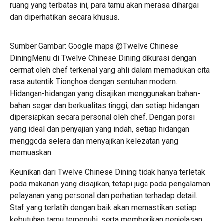
ruang yang terbatas ini, para tamu akan merasa dihargai
dan diperhatikan secara khusus.
Sumber Gambar: Google maps @Twelve Chinese
DiningMenu di Twelve Chinese Dining dikurasi dengan
cermat oleh chef terkenal yang ahli dalam memadukan cita
rasa autentik Tionghoa dengan sentuhan modern.
Hidangan-hidangan yang disajikan menggunakan bahan-
bahan segar dan berkualitas tinggi, dan setiap hidangan
dipersiapkan secara personal oleh chef. Dengan porsi
yang ideal dan penyajian yang indah, setiap hidangan
menggoda selera dan menyajikan kelezatan yang
memuaskan.
Keunikan dari Twelve Chinese Dining tidak hanya terletak
pada makanan yang disajikan, tetapi juga pada pengalaman
pelayanan yang personal dan perhatian terhadap detail.
Staf yang terlatih dengan baik akan memastikan setiap
kebutuhan tamu terpenuhi, serta memberikan penjelasan