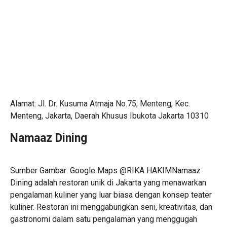
Alamat
:
Jl. Dr. Kusuma Atmaja No.75, Menteng, Kec.
Menteng, Jakarta, Daerah Khusus Ibukota Jakarta 10310
Namaaz Dining
Sumber Gambar: Google Maps @RIKA HAKIMNamaaz
Dining adalah restoran unik di Jakarta yang menawarkan
pengalaman kuliner yang luar biasa dengan konsep teater
kuliner. Restoran ini menggabungkan seni, kreativitas, dan
gastronomi dalam satu pengalaman yang menggugah