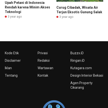
Upah Petani di Indonesia
Rendah karena Minim Akses
Curug Cibadak, Wisata Air
Teknologi
Terjun Eksotis Gunung Salak
3 year ago
3 year ago
Kode Etik
Privasi
Buzzx.iD
Disclaimer
Redaksi
Ringan.iD
Iklan
Wartawan
Kutagara.com
Tentang
Kontak
Design Interior Bekasi
Agen Property
Cikarang