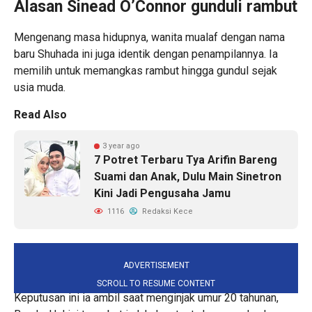
Alasan Sinead O’Connor gunduli rambut
Mengenang masa hidupnya, wanita mualaf dengan nama
baru Shuhada ini juga identik dengan penampilannya. Ia
memilih untuk memangkas rambut hingga gundul sejak
usia muda.
Read Also
3 year ago
7 Potret Terbaru Tya Arifin Bareng
Suami dan Anak, Dulu Main Sinetron
Kini Jadi Pengusaha Jamu
1116
Redaksi Kece
ADVERTISEMENT
SCROLL TO RESUME CONTENT
Keputusan ini ia ambil saat menginjak umur 20 tahunan,