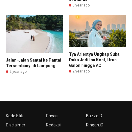
3 year ago
Tya Ariestya Ungkap Suka
Duka Jadi Ibu Kost, Urus
Jalan-Jalan Santai ke Pantai
Galon hingga AC
Tersembunyi di Lampung
2 year ago
2 year ago
Kode Etik
Privasi
Buzzx.iD
Disclaimer
Redaksi
Ringan.iD