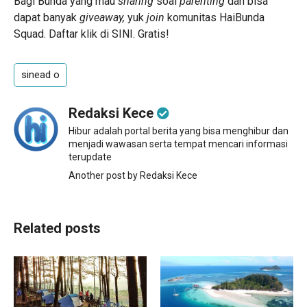
Bagi Bunda yang mau
sharing
soal
parenting
dan bisa
dapat banyak
giveaway,
yuk
join
komunitas HaiBunda
Squad. Daftar klik
di SINI
. Gratis!
sinead o
Redaksi Kece
Hibur adalah portal berita yang bisa menghibur dan
menjadi wawasan serta tempat mencari informasi
terupdate
Another post by Redaksi Kece
Related posts