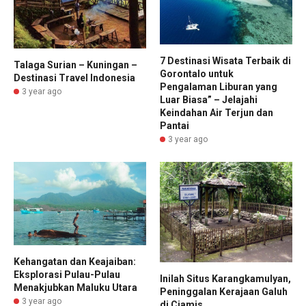
7 Destinasi Wisata Terbaik di
Talaga Surian – Kuningan –
Gorontalo untuk
Destinasi Travel Indonesia
Pengalaman Liburan yang
3 year ago
Luar Biasa” – Jelajahi
Keindahan Air Terjun dan
Pantai
3 year ago
Kehangatan dan Keajaiban:
Eksplorasi Pulau-Pulau
Inilah Situs Karangkamulyan,
Menakjubkan Maluku Utara
Peninggalan Kerajaan Galuh
3 year ago
di Ciamis