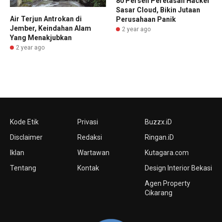
80 Persen Peretasan Hacker
Sasar Cloud, Bikin Jutaan
Air Terjun Antrokan di
Perusahaan Panik
Jember, Keindahan Alam
2 year ago
Yang Menakjubkan
2 year ago
Kode Etik
Privasi
Buzzx.iD
Disclaimer
Redaksi
Ringan.iD
Iklan
Wartawan
Kutagara.com
Tentang
Kontak
Design Interior Bekasi
Agen Property
Cikarang