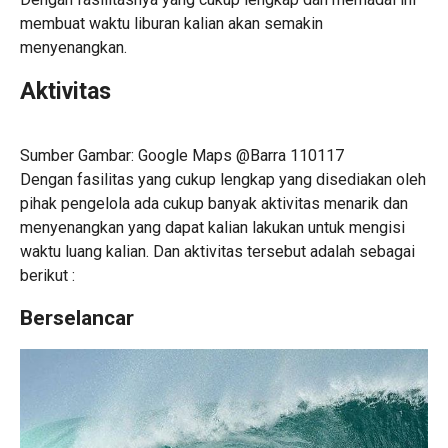
membuat waktu liburan kalian akan semakin
menyenangkan.
Aktivitas
Sumber Gambar: Google Maps @Barra 110117
Dengan fasilitas yang cukup lengkap yang disediakan oleh
pihak pengelola ada cukup banyak aktivitas menarik dan
menyenangkan yang dapat kalian lakukan untuk mengisi
waktu luang kalian. Dan aktivitas tersebut adalah sebagai
berikut :
Berselancar