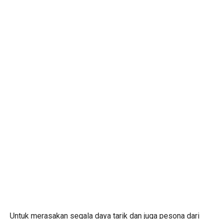
Untuk merasakan segala daya tarik dan juga pesona dari