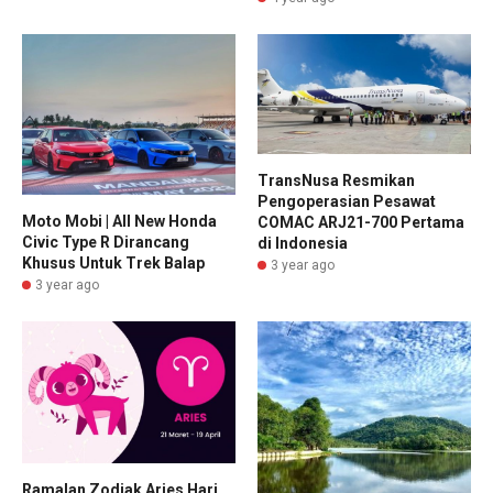
TransNusa Resmikan
Pengoperasian Pesawat
Moto Mobi | All New Honda
COMAC ARJ21-700 Pertama
Civic Type R Dirancang
di Indonesia
Khusus Untuk Trek Balap
3 year ago
3 year ago
Ramalan Zodiak Aries Hari