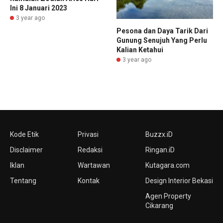
Ini 8 Januari 2023
3 year ago
Pesona dan Daya Tarik Dari
Gunung Senujuh Yang Perlu
Kalian Ketahui
3 year ago
Kode Etik
Privasi
Buzzx.iD
Disclaimer
Redaksi
Ringan.iD
Iklan
Wartawan
Kutagara.com
Tentang
Kontak
Design Interior Bekasi
Agen Property
Cikarang