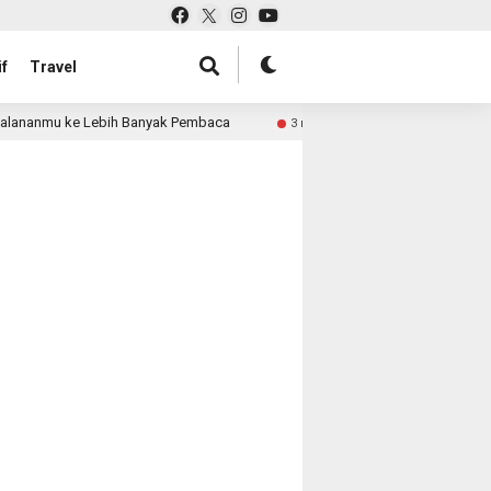
f
Travel
alananmu ke Lebih Banyak Pembaca
Pabrik Tas untuk Re
3 month ago