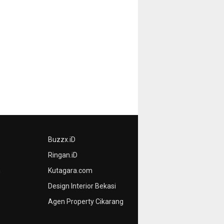
Buzzx.iD
Ringan.iD
n
Kutagara.com
Design Interior Bekasi
Agen Property Cikarang