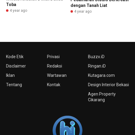
Toba
dengan Tanah Liat
4 year ago
4 year ago
Kode Etik
Privasi
Buzzx.iD
Disclaimer
Redaksi
Ringan.iD
Iklan
Wartawan
Kutagara.com
Tentang
Kontak
Design Interior Bekasi
Agen Property
Cikarang