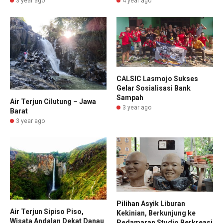
3 year ago
4 year ago
CALSIC Lasmojo Sukses
Gelar Sosialisasi Bank
Sampah
Air Terjun Cilutung – Jawa
3 year ago
Barat
3 year ago
Pilihan Asyik Liburan
Air Terjun Sipiso Piso,
Kekinian, Berkunjung ke
Wisata Andalan Dekat Danau
Pedamaran Studio Berkreasi