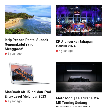
Intip Pesona Pantai Sundak
KPU luncurkan tahapan
Gunungkidul Yang
Pemilu 2024
Menggoda!
4 year ago
3 year ago
MacBook Air 15 inci dan iPad
Entry Level Meluncur 2023
Moto Mobi | Kelahiran BMW
4 year ago
M5 Touring Sedang