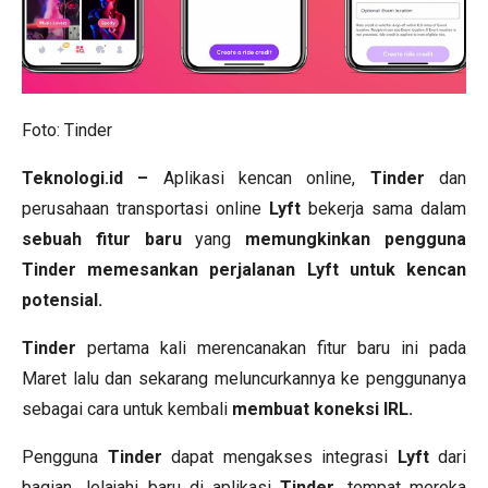
Foto:
Tinder
Teknologi.id –
Aplikasi kencan online,
Tinder
dan
perusahaan transportasi online
Lyft
bekerja sama dalam
sebuah fitur baru
yang
memungkinkan pengguna
Tinder memesankan perjalanan Lyft untuk kencan
potensial.
Tinder
pertama kali merencanakan fitur baru ini pada
Maret lalu dan sekarang meluncurkannya ke penggunanya
sebagai cara untuk kembali
membuat koneksi IRL.
Pengguna
Tinder
dapat mengakses integrasi
Lyft
dari
bagian Jelajahi baru di aplikasi
Tinder,
tempat mereka