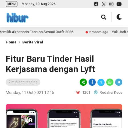
Monday, 10 Aug 2026
MENU
h Aksesoris Fashion Sesuai Outfit 2026
Yuk Jadi Kontr
2 month ago
Home
Berita Viral
Fitur Baru Tinder Hasil
Kerjasama dengan Lyft
2 minutes reading
Monday, 11 Oct 2021 12:15
1201
Redaksi Kece