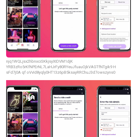
njq1WQLjsx2hbnxciSKkjsyXIDVM1djK
YRB3zRo5rKfNPErNL7LaHJrFy80RYeuJfuauOjkVAGTfNTgik9 H
sFd7j0A qf oVvId8yqly0HT13z6pB5ksayRRChuJ3d7owszyns0