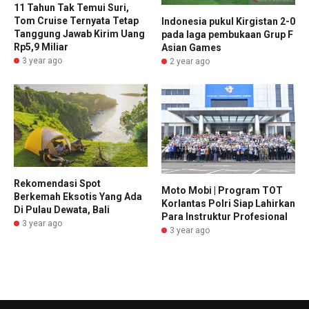
11 Tahun Tak Temui Suri,
Tom Cruise Ternyata Tetap
Indonesia pukul Kirgistan 2-0
Tanggung Jawab Kirim Uang
pada laga pembukaan Grup F
Rp5,9 Miliar
Asian Games
3 year ago
2 year ago
Rekomendasi Spot
Moto Mobi | Program TOT
Berkemah Eksotis Yang Ada
Korlantas Polri Siap Lahirkan
Di Pulau Dewata, Bali
Para Instruktur Profesional
3 year ago
3 year ago