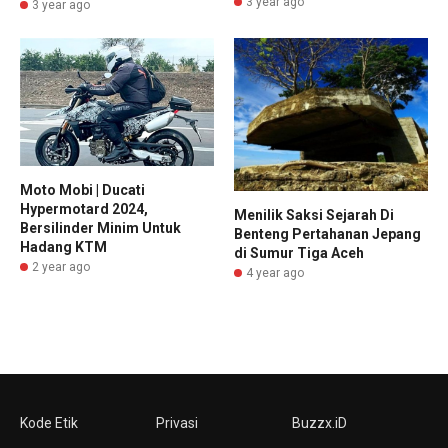
3 year ago
3 year ago
Moto Mobi | Ducati
Hypermotard 2024,
Menilik Saksi Sejarah Di
Bersilinder Minim Untuk
Benteng Pertahanan Jepang
Hadang KTM
di Sumur Tiga Aceh
2 year ago
4 year ago
Kode Etik
Privasi
Buzzx.iD