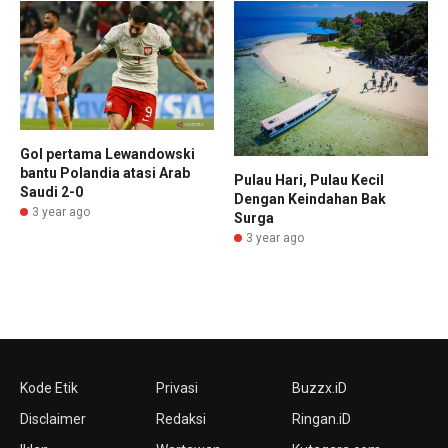
Gol pertama Lewandowski
bantu Polandia atasi Arab
Pulau Hari, Pulau Kecil
Saudi 2-0
Dengan Keindahan Bak
3 year ago
Surga
3 year ago
Kode Etik
Privasi
Buzzx.iD
Disclaimer
Redaksi
Ringan.iD