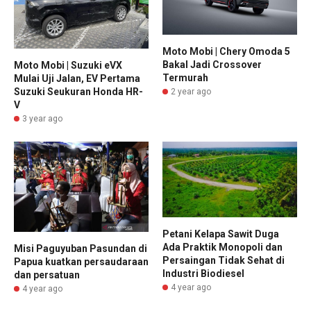
Moto Mobi | Chery Omoda 5
Bakal Jadi Crossover
Moto Mobi | Suzuki eVX
Termurah
Mulai Uji Jalan, EV Pertama
Suzuki Seukuran Honda HR-
2 year ago
V
3 year ago
Petani Kelapa Sawit Duga
Ada Praktik Monopoli dan
Misi Paguyuban Pasundan di
Persaingan Tidak Sehat di
Papua kuatkan persaudaraan
Industri Biodiesel
dan persatuan
4 year ago
4 year ago