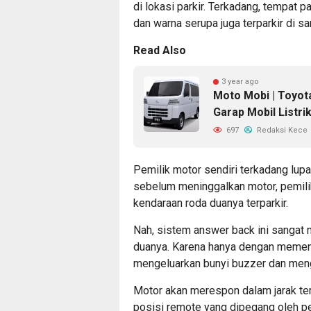
di lokasi parkir. Terkadang, tempat
dan warna serupa juga terparkir di sa
Read Also
3 year ago
Moto Mobi | Toyot
Garap Mobil Listri
697
Redaksi Kece
Pemilik motor sendiri terkadang lupa
sebelum meninggalkan motor, pemilik
kendaraan roda duanya terparkir.
Nah, sistem answer back ini sangat
duanya. Karena hanya dengan memen
mengeluarkan bunyi buzzer dan men
Motor akan merespon dalam jarak tert
posisi remote yang dipegang oleh pe