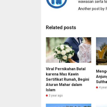
wawasan serta te
Another post by
Related posts
Viral Pernikahan Batal
Menge
karena Mas Kawin
Anjun
Sertifikat Rumah, Begini
Sultha
Aturan Mahar dalam
4 yea
Islam
3 year ago