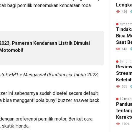
Lengka
mudah bagi pemilik menemukan kendaraan roda
Kebutu
436
8 mont
Tindak
Bisa 
Saat B
2023, Pameran Kendaraan Listrik Dimulai
613
 Motomobi!
e
8 mont
Review
Stream
strik EM1 e Mengaspal di Indonesia Tahun 2023,
Kelebi
dan Fi
555
zzer ini sebenarnya sudah disetel secara default.
10 mon
 bisa mengganti pola bunyi buzzer answer back
Pandua
tentan
Karakte
dengan preferensi pemilik motor. Berikut cara
dan Ma
1704
 skutik Honda: