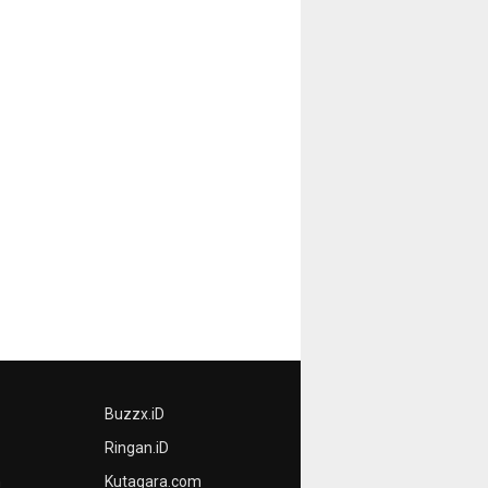
Buzzx.iD
Ringan.iD
n
Kutagara.com