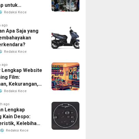
p untuk
han Bisnis Anda
Redaksi Kece
h ago
an Apa Saja yang
Membahayakan
erkendara?
Redaksi Kece
h ago
 Lengkap Website
ing Film:
han, Kekurangan,
tur Unggulan
Redaksi Kece
th ago
n Lengkap
g Kain Despo:
ristik, Kelebihan,
nfaatnya
Redaksi Kece