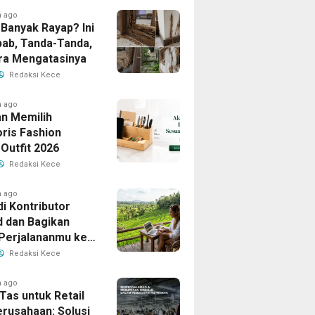
h ago
Banyak Rayap? Ini
ab, Tanda-Tanda,
ra Mengatasinya
Redaksi Kece
h ago
n Memilih
ris Fashion
Outfit 2026
Redaksi Kece
h ago
i Kontributor
d dan Bagikan
 Perjalananmu ke
Banyak Pembaca
Redaksi Kece
h ago
Tas untuk Retail
erusahaan: Solusi