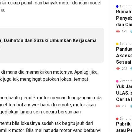
 parkir cukup penuh dan banyak motor dengan model
1 mont
na.
Rumah 
Penyeb
dan Ca
171
a, Daihatsu dan Suzuki Umumkan Kerjasama
1 mont
k
Pandua
Akseso
Sesuai 
222
 di mana dia memarkirkan motornya. Apalagi jika
 juga tak mengingat patokan lokasi tempat
2 mont
Yuk Jad
ULAS.i
 membantu pemilik motor mencari tunggangan roda
Cerita
cet tombol answer back di remote, motor akan
Lebih 
266
gedipkan lampu sein secara bersamaan.
3 mont
entu bila lokasinya sudah tak begitu jauh dari
Pabrik 
milik motor. Bila melihat ada motor yang berbunyi
atau P