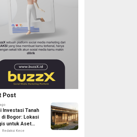
t Post
ago
i Investasi Tanah
 di Bogor: Lokasi
gis untuk Aset
Depan
Redaksi Kece