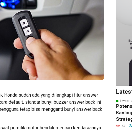
Lates
k Honda sudah ada yang dilengkapi fitur answer
1 week 
cara default, standar bunyi buzzer answer back ini
Potens
 pengguna tetap bisa mengganti bunyi answer back
Kavling
Strate
Masa 
57
saat pemilik motor hendak mencari kendaraannya