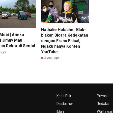
Nathalie Holscher Blak-
Mobi | Aneka
blakan Bicara Kedekatan
i Jimny Mau
dengan Frans Faisal,
an Rekor di Sentul
Ngaku hanya Konten
YouTube
r ago
3 year ago
Kode Etik
Privasi
Disclaimer
Redaksi
Iklan
Wartawa