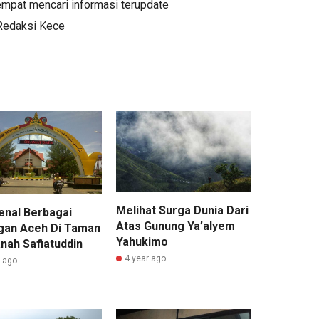
mpat mencari informasi terupdate
 Redaksi Kece
Melihat Surga Dunia Dari
nal Berbagai
Atas Gunung Ya’alyem
gan Aceh Di Taman
Yahukimo
nah Safiatuddin
4 year ago
r ago