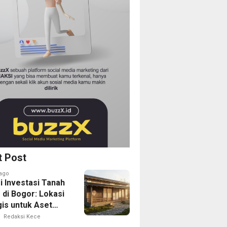
t Post
ago
i Investasi Tanah
 di Bogor: Lokasi
gis untuk Aset
Depan
Redaksi Kece