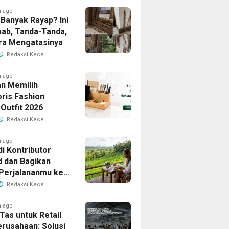
h ago
Banyak Rayap? Ini
ab, Tanda-Tanda,
ra Mengatasinya
Redaksi Kece
h ago
n Memilih
ris Fashion
Outfit 2026
Redaksi Kece
h ago
i Kontributor
d dan Bagikan
 Perjalananmu ke
Banyak Pembaca
Redaksi Kece
h ago
Tas untuk Retail
erusahaan: Solusi