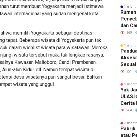
ahan turut membuat Yogyakarta menjadi istimewa.
1 mont
Rumah 
tawan internasional yang sudah mengenal kota
Penyeb
dan Ca
bahwa memilih Yogyakarta sebagai destinasi
169
ang tepat. Beberapa wisata di Yogyakarta pun tak
1 mont
asuk dalam wishlist wisata para wisatawan. Mereka
Pandua
jungi wisata tersebut maka tak lengkap rasanya.
Akseso
salnya Kawasan Malioboro, Candi Prambanan,
Sesuai 
 Alun-alun Kidul, dll. Namun tempat wisata di
221
 Potensi desa wisatanya pun sangat besar. Bahkan
mpat wisata yang unggul.
2 mont
Yuk Jad
ULAS.i
Cerita
Lebih 
264
3 mont
Pabrik 
atau P