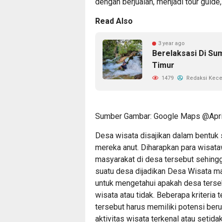
dengan berjualan, menjadi tour guide
Read Also
3 year ago
Berelaksasi Di Su
Timur
1479
Redaksi Kec
Sumber Gambar: Google Maps @Aprill
Desa wisata disajikan dalam bentuk 
mereka anut. Diharapkan para wisat
masyarakat di desa tersebut sehin
suatu desa dijadikan Desa Wisata ma
untuk mengetahui apakah desa terseb
wisata atau tidak. Beberapa kriteria
tersebut harus memiliki potensi beru
aktivitas wisata terkenal atau setid