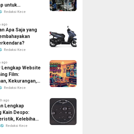
p untuk
han Bisnis Anda
Redaksi Kece
h ago
an Apa Saja yang
Membahayakan
erkendara?
Redaksi Kece
h ago
 Lengkap Website
ing Film:
han, Kekurangan,
tur Unggulan
Redaksi Kece
th ago
n Lengkap
g Kain Despo:
ristik, Kelebihan,
nfaatnya
Redaksi Kece