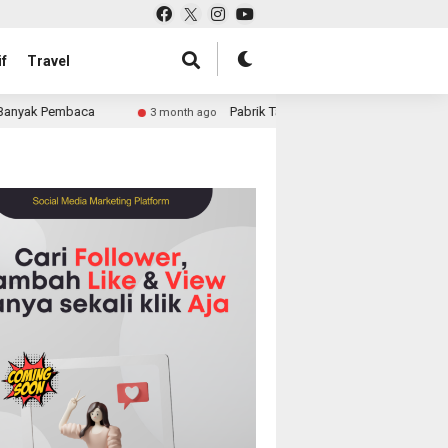
f
Travel
Pabrik Tas untuk Retail atau Perusahaan: Solusi Lengk
3 month ago