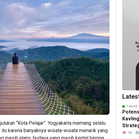
Lates
1 week 
Potens
Kavling
julukan “Kota Pelajar”. Yogyakarta memang selalu
Strate
 itu karena banyaknya wisata-wisata menarik yang
Masa 
56
ng masih alami, budaya yang masih kental hingga