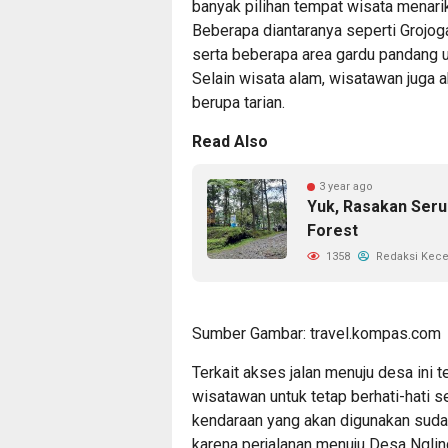
banyak pilihan tempat wisata menarik
Beberapa diantaranya seperti Grojog
serta beberapa area gardu pandang 
Selain wisata alam, wisatawan juga a
berupa tarian.
Read Also
3 year ago
Yuk, Rasakan Seru
Forest
1358
Redaksi Kec
Sumber Gambar: travel.kompas.com
Terkait akses jalan menuju desa ini 
wisatawan untuk tetap berhati-hati s
kendaraan yang akan digunakan sudah 
karena perjalanan menuju Desa Nglin