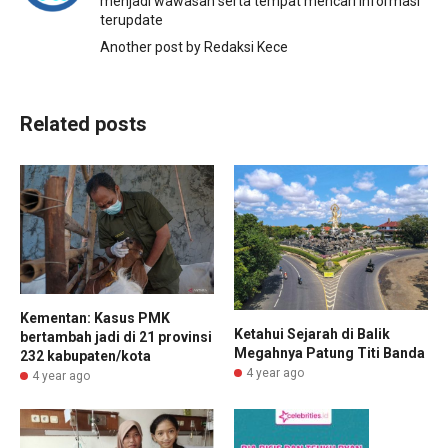
menjadi wawasan serta tempat mencari informasi
terupdate
Another post by Redaksi Kece
Related posts
Kementan: Kasus PMK
Ketahui Sejarah di Balik
bertambah jadi di 21 provinsi
Megahnya Patung Titi Banda
232 kabupaten/kota
4 year ago
4 year ago