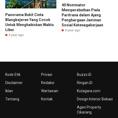
40 Nominator
Memperebutkan Piala
Panorama Bukit Cinta
Paritrana dalam Ajang
Blangkejeren Yang Cocok
Penghargaan Jaminan
Untuk Menghabiskan Waktu
Sosial Ketenagakerjaan
Libur
4 year ago
4 year ago
Kode Etik
Privasi
Buzzx.iD
Disclaimer
Redaksi
Ringan.iD
Iklan
Wartawan
Kutagara.com
Tentang
Kontak
Design Interior Bekasi
Agen Property
Cikarang