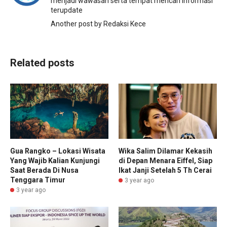
menjadi wawasan serta tempat mencari informasi
terupdate
Another post by Redaksi Kece
Related posts
Gua Rangko – Lokasi Wisata
Wika Salim Dilamar Kekasih
Yang Wajib Kalian Kunjungi
di Depan Menara Eiffel, Siap
Saat Berada Di Nusa
Ikat Janji Setelah 5 Th Cerai
Tenggara Timur
3 year ago
3 year ago