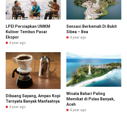
LPEI Persiapkan UMKM
Sensasi Berkemah Di Bukit
Kuliner Tembus Pasar
Sibea – Bea
Ekspor
4 year ago
4 year ago
Wisata Bahari Paling
Dibuang Sayang, Ampas Kopi
Memikat di Pulau Banyak,
Ternyata Banyak Manfaatnya
Aceh
4 year ago
4 year ago