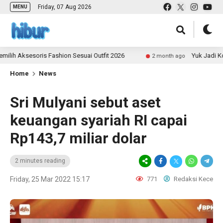
Friday, 07 Aug 2026
MENU
sesoris Fashion Sesuai Outfit 2026
Yuk Jadi Kontribut
2 month ago
Home
News
Sri Mulyani sebut aset
keuangan syariah RI capai
Rp143,7 miliar dolar
2 minutes reading
Friday, 25 Mar 2022 15:17
771
Redaksi Kece