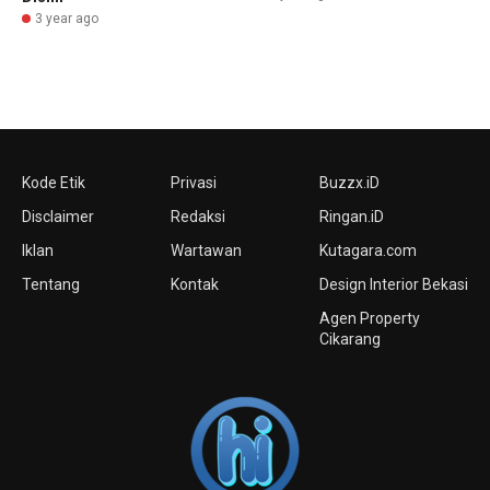
3 year ago
Kode Etik
Privasi
Buzzx.iD
Disclaimer
Redaksi
Ringan.iD
Iklan
Wartawan
Kutagara.com
Tentang
Kontak
Design Interior Bekasi
Agen Property
Cikarang