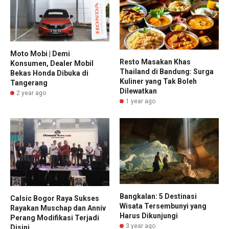
Moto Mobi | Demi
Resto Masakan Khas
Konsumen, Dealer Mobil
Thailand di Bandung: Surga
Bekas Honda Dibuka di
Kuliner yang Tak Boleh
Tangerang
Dilewatkan
2 year ago
1 year ago
Bangkalan: 5 Destinasi
Calsic Bogor Raya Sukses
Wisata Tersembunyi yang
Rayakan Muschap dan Anniv
Harus Dikunjungi
Perang Modifikasi Terjadi
3 year ago
Disini