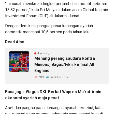
“Ini sudah menikmati tingkat pertumbuhan positif sebesar
13,82 persen,” kata Sri Mulyani dalam acara Global Islamic
Investment Forum (GIIF) di Jakarta, Jumat.
Dengan demikian, pangsa pasar keuangan syariah
domestik mencapai 10,6 persen pada tahun lalu.
Read Also
4 year ago
Menang perang saudara kontra
Minions, Bagas/Fikri ke final All
England
919
Redaksi Kece
Baca juga:
Wagub DKI: Berkat Wapres Ma’ruf Amin
ekonomi syariah maju pesat
Aset dan pangsa pasar keuangan syariah tersebut, kata
dia, menunjukkan potensi Indonesia yang sangat kuat di