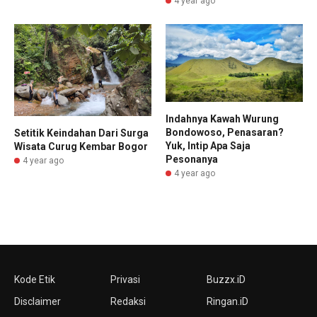
4 year ago
Indahnya Kawah Wurung
Bondowoso, Penasaran?
Setitik Keindahan Dari Surga
Yuk, Intip Apa Saja
Wisata Curug Kembar Bogor
Pesonanya
4 year ago
4 year ago
Kode Etik
Privasi
Buzzx.iD
Disclaimer
Redaksi
Ringan.iD