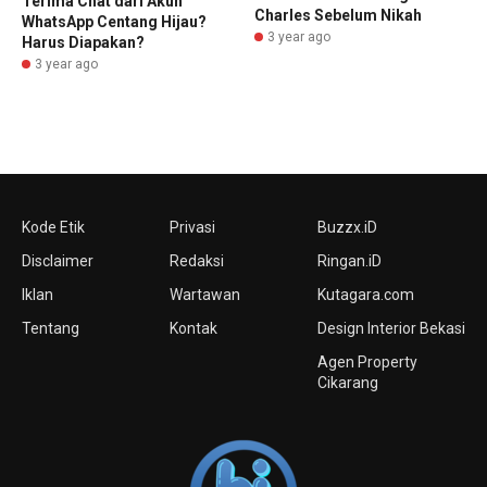
Terima Chat dari Akun
Charles Sebelum Nikah
WhatsApp Centang Hijau?
3 year ago
Harus Diapakan?
3 year ago
Kode Etik
Privasi
Buzzx.iD
Disclaimer
Redaksi
Ringan.iD
Iklan
Wartawan
Kutagara.com
Tentang
Kontak
Design Interior Bekasi
Agen Property
Cikarang