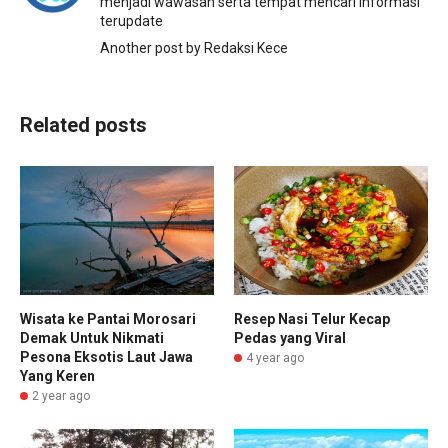
menjadi wawasan serta tempat mencari informasi
terupdate
Another post by Redaksi Kece
Related posts
Wisata ke Pantai Morosari
Resep Nasi Telur Kecap
Demak Untuk Nikmati
Pedas yang Viral
Pesona Eksotis Laut Jawa
4 year ago
Yang Keren
2 year ago