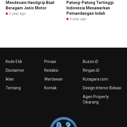
Patung-Patung Tertinggi
Mendesain Handgrip Buat
Indonesia Menawarkan
Beragam Jenis Motor
Pemandangan Indah
2 year ago
3 year ago
Kode Etik
Privasi
Buzzx.iD
Disclaimer
Redaksi
Ringan.iD
Iklan
Wartawan
Kutagara.com
Tentang
Kontak
Design Interior Bekasi
Agen Property
Cikarang