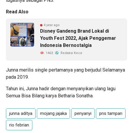
tugasnya sebagai PNS.
Read Also
4 year ago
Disney Gandeng Brand Lokal di
Youth Fest 2022, Ajak Penggemar
Indonesia Bernostalgia
1463
Redaksi Kece
Junna merilis single pertamanya yang berjudul Selamanya
pada 2019.
Tahun ini, Junna hadir dengan menyanyikan ulang lagu
Semua Bisa Bilang karya Betharia Sonatha.
junna aditya
mojang jajaka
penyanyi
pns tampan
rio febrian