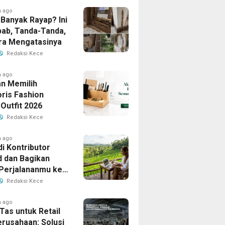
h ago
Banyak Rayap? Ini
ab, Tanda-Tanda,
ra Mengatasinya
Redaksi Kece
h ago
n Memilih
ris Fashion
Outfit 2026
Redaksi Kece
h ago
i Kontributor
d dan Bagikan
 Perjalananmu ke
Banyak Pembaca
Redaksi Kece
h ago
Tas untuk Retail
erusahaan: Solusi