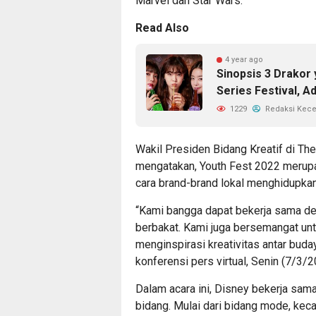
Marvel dan Star Wars.
Read Also
4 year ago
Sinopsis 3 Drakor 
Series Festival, A
1229
Redaksi Kec
Wakil Presiden Bidang Kreatif di Th
mengatakan, Youth Fest 2022 merupa
cara brand-brand lokal menghidupkan
“Kami bangga dapat bekerja sama d
berbakat. Kami juga bersemangat unt
menginspirasi kreativitas antar buda
konferensi pers virtual, Senin (7/3/2
Dalam acara ini, Disney bekerja sam
bidang. Mulai dari bidang mode, kec