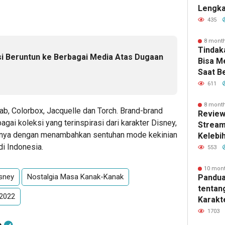
Lengka
Kebutu
435
8 mont
Tindak
asi Beruntun ke Berbagai Media Atas Dugaan
Bisa 
Saat B
e
611
8 mont
ab, Colorbox, Jacquelle dan Torch. Brand-brand
Review
gai koleksi yang terinspirasi dari karakter Disney,
Stream
ntunya dengan menambahkan sentuhan mode kekinian
Kelebi
di Indonesia.
dan Fi
553
10 mon
sney
Nostalgia Masa Kanak-Kanak
Pandua
tentan
 2022
Karakte
dan Ma
1703
e