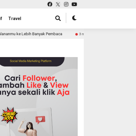
f
Travel
 Lebih Banyak Pembaca
Pabrik Tas untuk Retail atau Pe
3 month ago