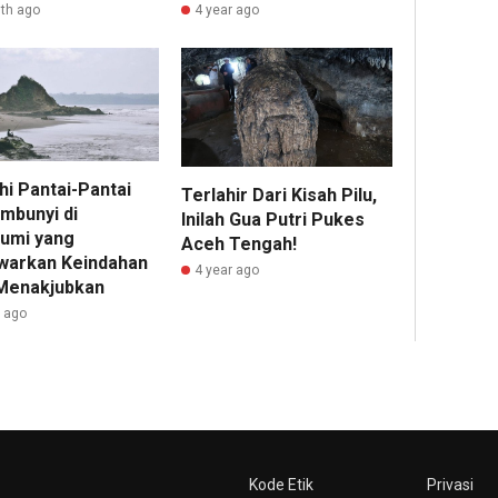
th ago
4 year ago
hi Pantai-Pantai
Terlahir Dari Kisah Pilu,
mbunyi di
Inilah Gua Putri Pukes
umi yang
Aceh Tengah!
arkan Keindahan
4 year ago
Menakjubkan
r ago
Kode Etik
Privasi