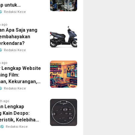
p untuk
han Bisnis Anda
Redaksi Kece
h ago
an Apa Saja yang
Membahayakan
erkendara?
Redaksi Kece
h ago
 Lengkap Website
ing Film:
han, Kekurangan,
tur Unggulan
Redaksi Kece
th ago
n Lengkap
g Kain Despo:
ristik, Kelebihan,
nfaatnya
Redaksi Kece