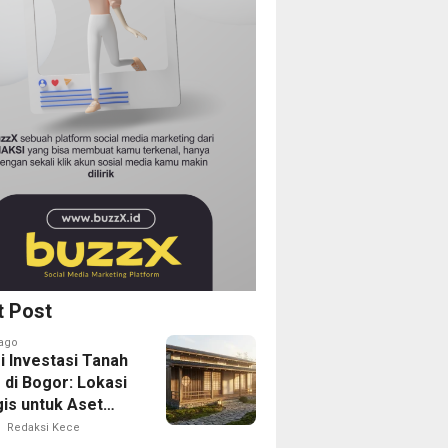
t Post
ago
i Investasi Tanah
 di Bogor: Lokasi
gis untuk Aset
Depan
Redaksi Kece