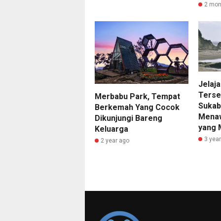
2 mon
Jelaja
Terse
Merbabu Park, Tempat
Sukab
Berkemah Yang Cocok
Menaw
Dikunjungi Bareng
yang 
Keluarga
3 yea
2 year ago