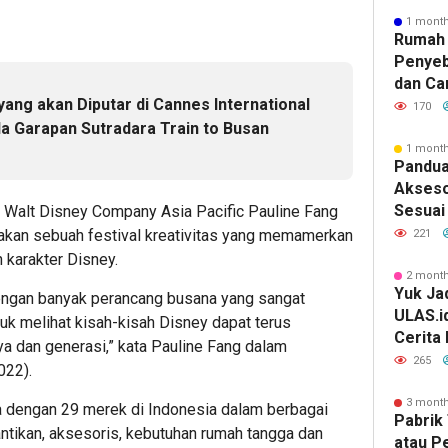
1 mont
Rumah 
Penyeb
dan Ca
yang akan Diputar di Cannes International
170
da Garapan Sutradara Train to Busan
1 mont
e
Pandua
Akseso
Sesuai 
e Walt Disney Company Asia Pacific Pauline Fang
kan sebuah festival kreativitas yang memamerkan
221
 karakter Disney.
2 mont
Yuk Jad
engan banyak perancang busana yang sangat
ULAS.i
uk melihat kisah-kisah Disney dapat terus
Cerita
ya dan generasi,” kata Pauline Fang dalam
Lebih 
265
022).
3 mont
a dengan 29 merek di Indonesia dalam berbagai
Pabrik 
antikan, aksesoris, kebutuhan rumah tangga dan
atau P