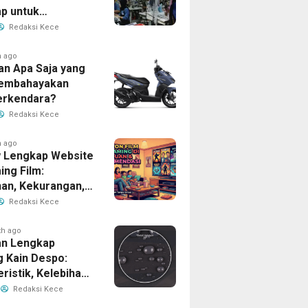
p untuk
han Bisnis Anda
Redaksi Kece
h ago
an Apa Saja yang
Membahayakan
erkendara?
Redaksi Kece
h ago
 Lengkap Website
ing Film:
han, Kekurangan,
tur Unggulan
Redaksi Kece
th ago
n Lengkap
g Kain Despo:
ristik, Kelebihan,
nfaatnya
Redaksi Kece