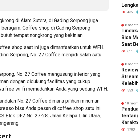
e
Lengka
Kebutu
435
gkrong di Alam Sutera
, di Gading Serpong juga
8 mont
a beragam. Coffee shop di Gading Serpong
Tindak
utuh tempat nongkrong yang kekinian.
Bisa 
Saat B
offee shop saat ini juga dimanfaatkan untuk WFH.
611
ding Serpong, No. 27 Coffee menjadi salah satu
8 mont
Review
Serpong, No. 27 Coffee mengusung interior yang
Stream
aman dengan didukung fasilitas yang cukup
Kelebi
nya free wi-fi memudahkan Anda yang sedang WFH.
dan Fi
553
n andalan No. 27 Coffee dimana pilihan minuman
10 mon
presso bisa Anda pesan di coffee shop satu ini
Pandua
 Blok DF2 No. 27-28, Jalan Kelapa Lilin Utara,
tentan
Karakte
angerang.
dan Ma
1703
sert