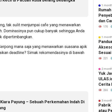
ki Kecil di Pacuan Kuda Belang Bebangka
1 mont
e
Rumah 
Penyeb
dan Ca
ng, tak sulit menjumpai cafe yang menawarkan
170
auh. Dominasinya pun cukup banyak sehingga Anda
k dipertimbangkan.
1 mont
Pandua
g Serpong mana saja yang menawarkan suasana apik
Akseso
aikan deadline? Simak rekomendasinya di bawah
Sesuai 
221
2 mont
Yuk Jad
ULAS.i
Cerita
Lebih 
265
3 mont
Kiara Payung – Sebuah Perkemahan Indah Di
Pabrik 
ang
atau P