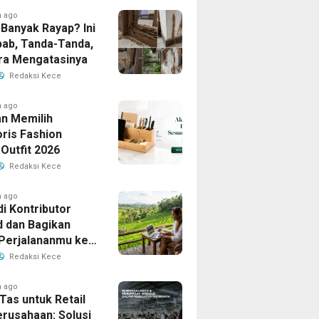
h ago
Banyak Rayap? Ini
ab, Tanda-Tanda,
ra Mengatasinya
Redaksi Kece
h ago
n Memilih
ris Fashion
Outfit 2026
Redaksi Kece
h ago
i Kontributor
d dan Bagikan
 Perjalananmu ke
Banyak Pembaca
Redaksi Kece
h ago
Tas untuk Retail
erusahaan: Solusi