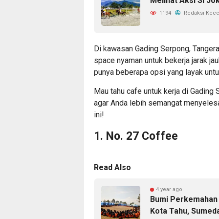
Melihat Aksi Si Jo
1194
Redaksi Kec
Di kawasan Gading Serpong, Tangera
space nyaman untuk bekerja jarak j
punya beberapa opsi yang layak untu
Mau tahu cafe untuk kerja di Gadin
agar Anda lebih semangat menyeles
ini!
1. No. 27 Coffee
Read Also
4 year ago
Bumi Perkemahan 
Kota Tahu, Sumed