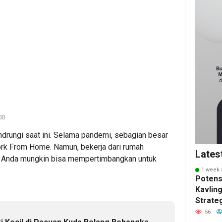
00
ndrungi saat ini. Selama pandemi, sebagian besar
ork From Home. Namun, bekerja dari rumah
Lates
u, Anda mungkin bisa mempertimbangkan untuk
1 week 
Potens
Kavling
Strate
Masa 
56