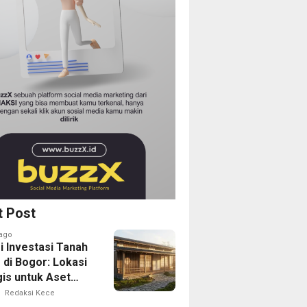
t Post
ago
i Investasi Tanah
 di Bogor: Lokasi
gis untuk Aset
Depan
Redaksi Kece