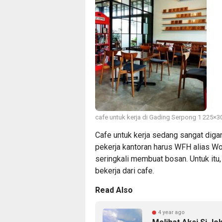
cafe untuk kerja di Gading Serpong 1 225×3
Cafe untuk kerja sedang sangat diga
pekerja kantoran harus WFH alias W
seringkali membuat bosan. Untuk it
bekerja dari cafe.
Read Also
4 year ago