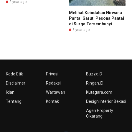
2 year ago
Melihat Keindahan Nirwana
Pantai Garut: Pesona Pantai
di Surga Tersembunyi
3 year ago
Kode Etik
Privasi
Buzzx.iD
Disclaimer
Redaksi
Ringan.iD
Iklan
Wartawan
Kutagara.com
Tentang
Kontak
Design Interior Bekasi
Agen Property
Cikarang