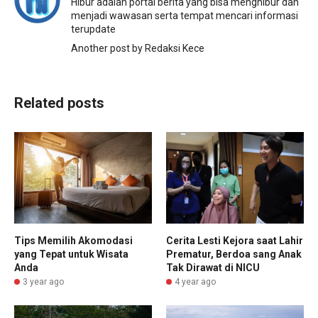
Hibur adalah portal berita yang bisa menghibur dan
menjadi wawasan serta tempat mencari informasi
terupdate
Another post by Redaksi Kece
Related posts
Cerita Lesti Kejora saat Lahir
Tips Memilih Akomodasi
Prematur, Berdoa sang Anak
yang Tepat untuk Wisata
Tak Dirawat di NICU
Anda
4 year ago
3 year ago