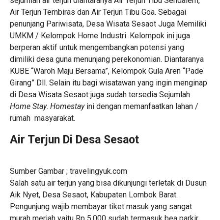
sejumlah air terjun diantaranya Air Terjun Tibu Sendalem,
Air Terjun Tembiras dan Air Terjun Tibu Goa. Sebagai
penunjang Pariwisata, Desa Wisata Sesaot Juga Memiliki
UMKM / Kelompok Home Industri. Kelompok ini juga
berperan aktif untuk mengembangkan potensi yang
dimiliki desa guna menunjang perekonomian. Diantaranya
KUBE “Waroh Maju Bersama”, Kelompok Gula Aren “Pade
Girang” Dll. Selain itu bagi wisatawan yang ingin menginap
di Desa Wisata Sesaot juga sudah tersedia Sejumlah
Home Stay
.
Homestay
ini dengan memanfaatkan lahan /
rumah masyarakat.
Air Terjun Di Desa Sesaot
Sumber Gambar ; travelingyuk.com
Salah satu air terjun yang bisa dikunjungi terletak di Dusun
Aik Nyet, Desa Sesaot, Kabupaten Lombok Barat.
Pengunjung wajib membayar tiket masuk yang sangat
murah meriah yaitu Rp 5.000 sudah termasuk bea parkir.