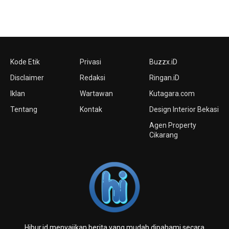
Kode Etik
Privasi
Buzzx.iD
Disclaimer
Redaksi
Ringan.iD
Iklan
Wartawan
Kutagara.com
Tentang
Kontak
Design Interior Bekasi
Agen Property
Cikarang
Hibur.id menyajikan berita yang mudah dipahami secara