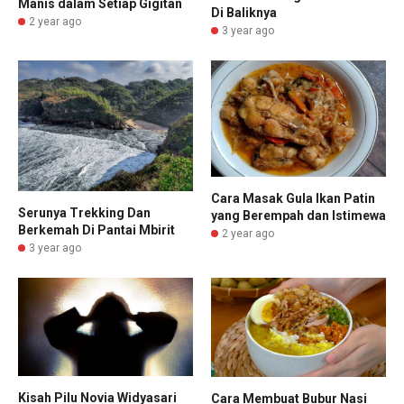
Manis dalam Setiap Gigitan
Di Baliknya
2 year ago
3 year ago
Cara Masak Gula Ikan Patin
Serunya Trekking Dan
yang Berempah dan Istimewa
Berkemah Di Pantai Mbirit
2 year ago
3 year ago
Kisah Pilu Novia Widyasari
Cara Membuat Bubur Nasi