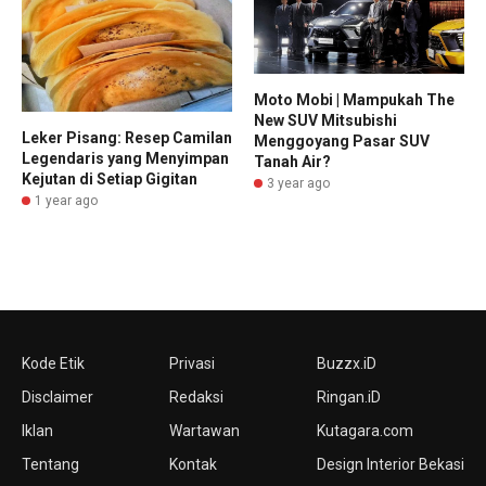
Moto Mobi | Mampukah The
New SUV Mitsubishi
Leker Pisang: Resep Camilan
Menggoyang Pasar SUV
Legendaris yang Menyimpan
Tanah Air?
Kejutan di Setiap Gigitan
3 year ago
1 year ago
Kode Etik
Privasi
Buzzx.iD
Disclaimer
Redaksi
Ringan.iD
Iklan
Wartawan
Kutagara.com
Tentang
Kontak
Design Interior Bekasi