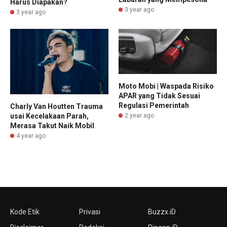
Harus Diapakan?
3 year ago
3 year ago
Moto Mobi | Waspada Risiko
APAR yang Tidak Sesuai
Regulasi Pemerintah
Charly Van Houtten Trauma
2 year ago
usai Kecelakaan Parah,
Merasa Takut Naik Mobil
4 year ago
Kode Etik
Privasi
Buzzx.iD