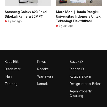
Samsung Galaxy A23 Bakal
Moto Mobi | Honda Rangkul
Dibekali Kamera 50MP?
Universitas Indonesia Untuk
Teknologi Elektrifikasi
4 year ago
3 year ago
Kode Etik
Privasi
Buzzx.iD
Disclaimer
Redaksi
Ringan.iD
Iklan
Wartawan
Kutagara.com
Tentang
Kontak
Design Interior Bekasi
Agen Property
Cikarang