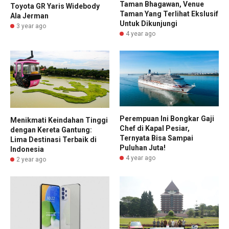
Taman Bhagawan, Venue
Toyota GR Yaris Widebody
Taman Yang Terlihat Ekslusif
Ala Jerman
Untuk Dikunjungi
3 year ago
4 year ago
Perempuan Ini Bongkar Gaji
Menikmati Keindahan Tinggi
Chef di Kapal Pesiar,
dengan Kereta Gantung:
Ternyata Bisa Sampai
Lima Destinasi Terbaik di
Puluhan Juta!
Indonesia
4 year ago
2 year ago