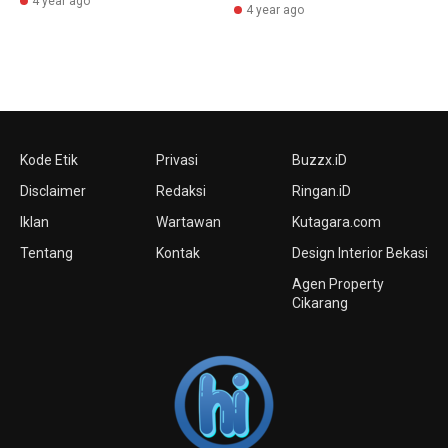
4 year ago
4 year ago
Kode Etik
Privasi
Buzzx.iD
Disclaimer
Redaksi
Ringan.iD
Iklan
Wartawan
Kutagara.com
Tentang
Kontak
Design Interior Bekasi
Agen Property
Cikarang