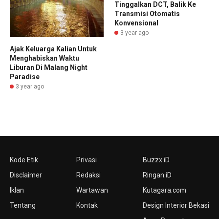
Tinggalkan DCT, Balik Ke
Transmisi Otomatis
Konvensional
3 year ago
Ajak Keluarga Kalian Untuk
Menghabiskan Waktu
Liburan Di Malang Night
Paradise
3 year ago
Kode Etik
Privasi
Buzzx.iD
Disclaimer
Redaksi
Ringan.iD
Iklan
Wartawan
Kutagara.com
Tentang
Kontak
Design Interior Bekasi