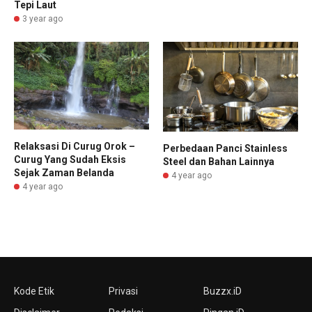
Tepi Laut
3 year ago
Relaksasi Di Curug Orok –
Perbedaan Panci Stainless
Curug Yang Sudah Eksis
Steel dan Bahan Lainnya
Sejak Zaman Belanda
4 year ago
4 year ago
Kode Etik
Privasi
Buzzx.iD