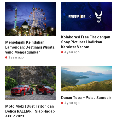
Kolaborasi Free Fire dengan
Sony Pictures Hadirkan
Menjelajahi Keindahan
Karakter Venom
Lamongan: Destinasi Wisata
yang Mengagumkan
4 year ago
3 year ago
Danau Toba – Pulau Samosir
4 year ago
Moto Mobi | Duet Triton dan
Delica RALLIART Siap Hadapi
AXCR 2023