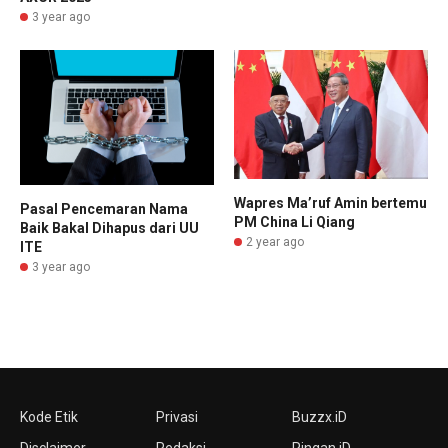
3 year ago
Wapres Ma’ruf Amin bertemu
Pasal Pencemaran Nama
PM China Li Qiang
Baik Bakal Dihapus dari UU
2 year ago
ITE
3 year ago
Kode Etik
Privasi
Buzzx.iD
Disclaimer
Redaksi
Ringan.iD