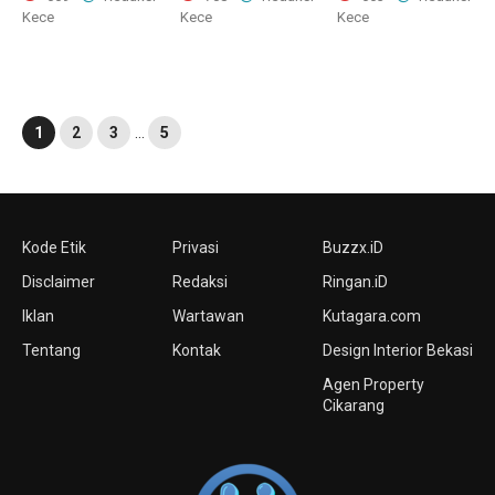
Kece
Kece
Kece
1
2
3
…
5
Kode Etik
Privasi
Buzzx.iD
Disclaimer
Redaksi
Ringan.iD
Iklan
Wartawan
Kutagara.com
Tentang
Kontak
Design Interior Bekasi
Agen Property
Cikarang