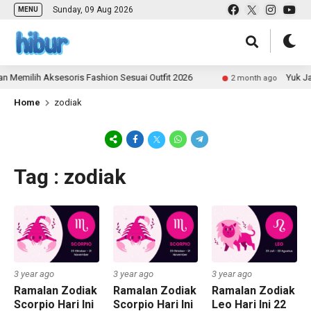
Sunday, 09 Aug 2026
MENU
emilih Aksesoris Fashion Sesuai Outfit 2026
Yuk Jadi
2 month ago
Home
zodiak
Tag : zodiak
3 year ago
3 year ago
3 year ago
Ramalan Zodiak
Ramalan Zodiak
Ramalan Zodiak
Scorpio Hari Ini
Scorpio Hari Ini
Leo Hari Ini 22