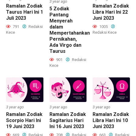
3 year ago
Ramalan Zodiak
Ramalan Zodiak
5 Zodiak
Taurus Hari Ini 1
Libra Hari Ini 22
Pantang
Juli 2023
Juni 2023
Menyerah
dalam
791
Redaksi
1005
Kece
Redaksi Kece
Mempertahankan
Pernikahan,
Ada Virgo dan
Taurus
901
Redaksi
Kece
3 year ago
3 year ago
3 year ago
Ramalan Zodiak
Ramalan Zodiak
Ramalan Zodiak
Scorpio Hari Ini
Sagitarius Hari
Libra Hari Ini 10
19 Juni 2023
Ini 16 Juni 2023
Juni 2023
669
Redaksi
708
Redaksi
663
Redaksi