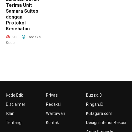
Terima Unit
Samara Suites
dengan
Protokol
Kesehatan
933
Redaksi
Kece
Kode Etik
Privasi
Buzzx.iD
Disclaimer
Redaksi
Ringan.iD
Iklan
Wartawan
Kutagara.com
Tentang
Kontak
Design Interior Bekasi
Agen Property