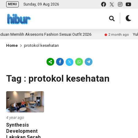
Sunday, 09 Aug 2026
MENU
uan Memilih Aksesoris Fashion Sesuai Outfit 2026
Yuk 
2 month ago
Home
protokol kesehatan
Tag : protokol kesehatan
4 year ago
Synthesis
Development
Lakukan Serah