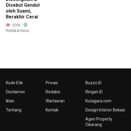
Disebut Gendut
oleh Suami,
Berakhir Cerai
2053
Redaksi Kece
Kode Etik
Privasi
Buzzx.iD
Disclaimer
Redaksi
Ringan.iD
Iklan
Wartawan
Kutagara.com
Tentang
Kontak
Design Interior Bekasi
Agen Property
Cikarang