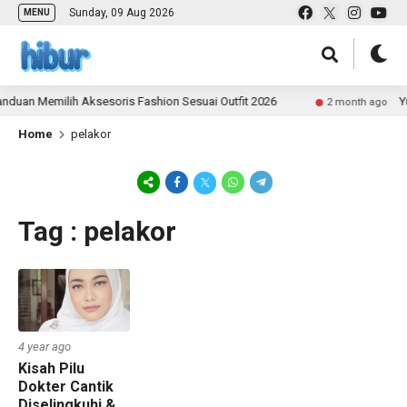
Sunday, 09 Aug 2026
MENU
duan Memilih Aksesoris Fashion Sesuai Outfit 2026
Yu
2 month ago
Home
pelakor
Tag : pelakor
4 year ago
Kisah Pilu
Dokter Cantik
Diselingkuhi &