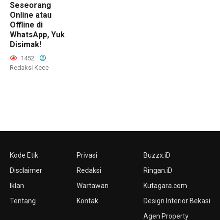
Seseorang
Online atau
Offline di
WhatsApp, Yuk
Disimak!
1452
Redaksi Kece
Kode Etik
Privasi
Buzzx.iD
Disclaimer
Redaksi
Ringan.iD
Iklan
Wartawan
Kutagara.com
Tentang
Kontak
Design Interior Bekasi
Agen Property