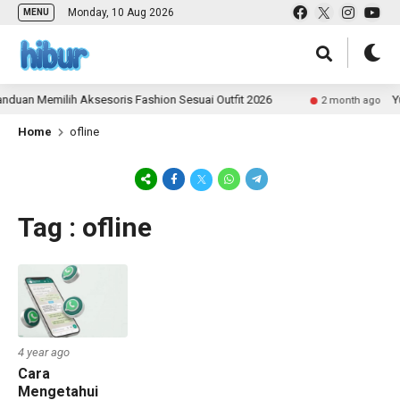
Monday, 10 Aug 2026
MENU
duan Memilih Aksesoris Fashion Sesuai Outfit 2026
Yu
2 month ago
Home
ofline
Tag : ofline
4 year ago
Cara
Mengetahui