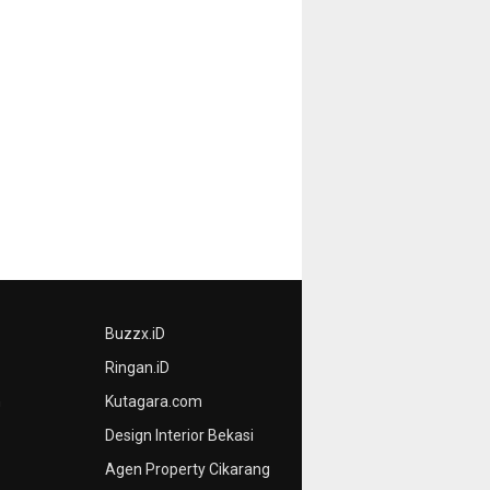
Buzzx.iD
Ringan.iD
n
Kutagara.com
Design Interior Bekasi
Agen Property Cikarang