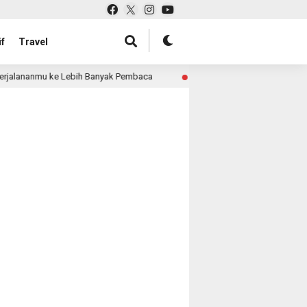
f
Travel
jalananmu ke Lebih Banyak Pembaca
Pabrik Tas untuk R
3 month ago