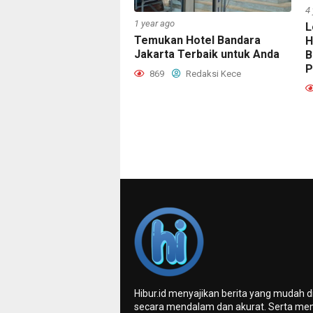
4
1 year ago
L
Temukan Hotel Bandara
H
Jakarta Terbaik untuk Anda
B
P
869
Redaksi Kece
Hibur.id menyajikan berita yang mudah 
secara mendalam dan akurat. Serta me