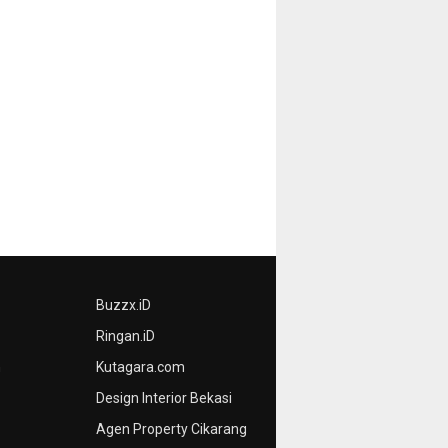
Buzzx.iD
Ringan.iD
n
Kutagara.com
Design Interior Bekasi
Agen Property Cikarang