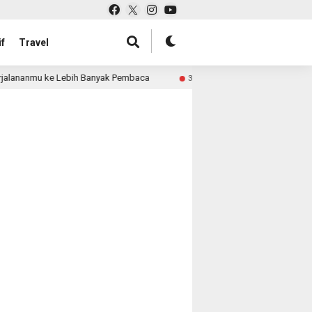
f
Travel
alananmu ke Lebih Banyak Pembaca
Pabrik Tas untuk Ret
3 month ago