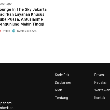
 year ago
ounge In The Sky Jakarta
adirkan Layanan Khusus
uka Puasa, Antusiasme
engunjung Makin Tinggi
1289
Redaksi Kece
Kode Etik
Privasi
Disclaimer
Redaksi
Iklan
Wartawa
Tentang
Kontak
dipahami
mberikan