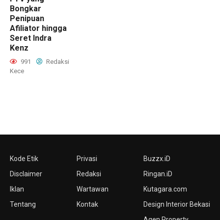
Bongkar
Penipuan
Afiliator hingga
Seret Indra
Kenz
991
Redaksi
Kece
Kode Etik
Privasi
Buzzx.iD
Disclaimer
Redaksi
Ringan.iD
Iklan
Wartawan
Kutagara.com
Tentang
Kontak
Design Interior Bekasi
Agen Property