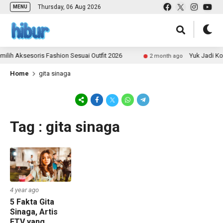
Thursday, 06 Aug 2026
MENU
lih Aksesoris Fashion Sesuai Outfit 2026
Yuk Jadi Kon
2 month ago
Home
gita sinaga
Tag : gita sinaga
4 year ago
5 Fakta Gita
Sinaga, Artis
FTV yang