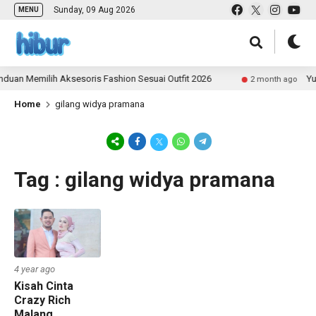
Sunday, 09 Aug 2026
MENU
duan Memilih Aksesoris Fashion Sesuai Outfit 2026
Yuk
2 month ago
Home
gilang widya pramana
Tag : gilang widya pramana
4 year ago
Kisah Cinta
Crazy Rich
Malang,