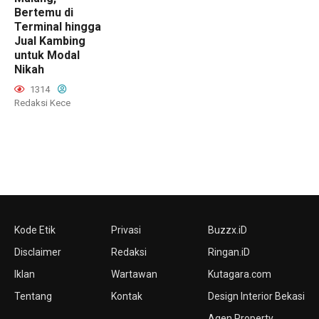
Bertemu di
Terminal hingga
Jual Kambing
untuk Modal
Nikah
1314
Redaksi Kece
Kode Etik
Privasi
Buzzx.iD
Disclaimer
Redaksi
Ringan.iD
Iklan
Wartawan
Kutagara.com
Tentang
Kontak
Design Interior Bekasi
Agen Property