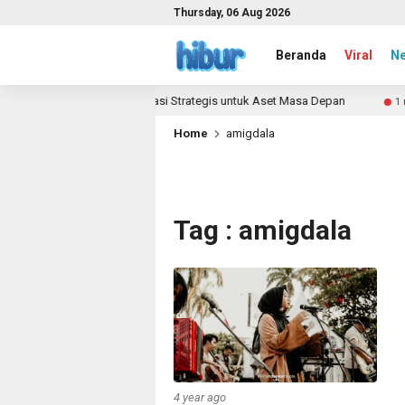
Thursday, 06 Aug 2026
Beranda
Viral
N
Tanah Kavling di Bogor: Lokasi Strategis untuk Aset Masa Depan
1 mo
Home
amigdala
Tag : amigdala
4 year ago