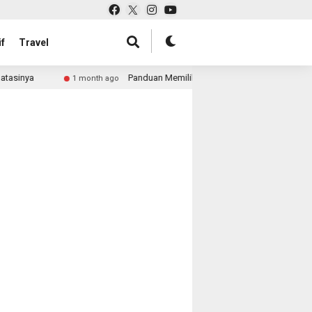
f
Travel
asinya
Panduan Memilih Aksesoris Fashion Sesuai Outfi
1 month ago