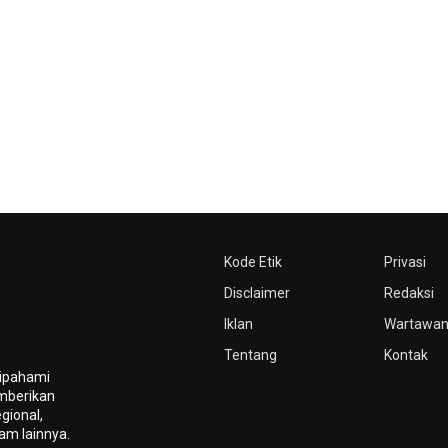
Kode Etik
Privasi
Disclaimer
Redaksi
Iklan
Wartawa
Tentang
Kontak
dipahami
mberikan
gional,
gam lainnya.