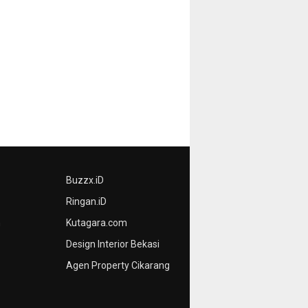
Buzzx.iD
Ringan.iD
n
Kutagara.com
Design Interior Bekasi
Agen Property Cikarang