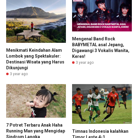
Mengenal Band Rock
BABYMETAL asal Jepang,
Menikmati Keindahan Alam
Digawangi 3 Vokalis Wanita,
Lombok yang Spektakuler:
Keren!
Destinasi Wisata yang Harus
3 year ago
Dikunjungi
3 year ago
7 Potret Terbaru Anak Haha
Running Man yang Mengidap
Timnas Indonesia kalahkan
Sindrom Langka
Timor Leste 4-1